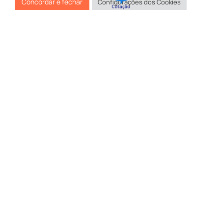
CNA Alvorada
:
Concordar e fechar
Configurações dos Cookies
Rod. Frederico Dihl, 1661
Alvorada – RS
Fone:
(51) 2121-7777
CNA Caxias
:
Rua Pres. João Goulart, 451
Caxias do Sul – RS
Fone:
(54) 3218-9999
CNA Santa Maria
:
BR-158, 830
Santa Maria – RS
Fone:
(55) 3212-2288
INAP – Belgo Pronto
:
Rua Cunha Louzada, 161
Alvorada – RS
Fone:
(51) 2121-7777