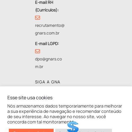
E-mail RH
(Currículos):
recrutamento@
gnars.com.br
E-mail LGPD:
dpo@gnars.co
m.br
SIGA A GNA
Esse site usa cookies
Nós armazenamos dados temporariamente para melhorar
a sua experiência de navegação e recomendar conteúdo
UNIDADES
de seu interesse. Ao navegar no nosso site, você
concorda com tal monitoramento.