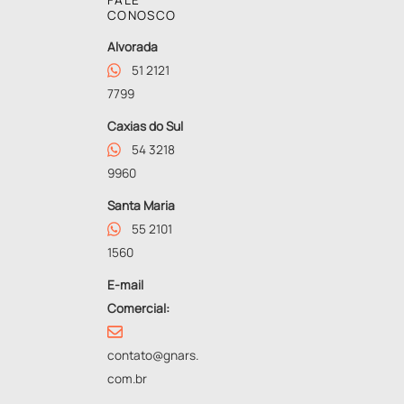
CONOSCO
Alvorada
51 2121
7799
Caxias do Sul
54 3218
9960
Santa Maria
55 2101
1560
E-mail
Comercial:
contato@gnars.
com.br