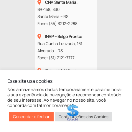
CNA Santa Maria
:
BR-158, 830
Santa Maria – RS
Fone:
(55) 3212-2288
INAP – Belgo Pronto
:
Rua Cunha Louzada, 161
Alvorada – RS
Fone:
(51) 2121-7777
Cobec Metálicos
:
Rod. RS-118, 13577
Esse site usa cookies
94834-670 – Alvorada – RS
Nós armazenamos dados temporariamente para melhorar
Fone:
(51) 3453-4272
a sua experiência de navegação e recomendar conteúdo
de seu interesse. Ao navegar no nosso site, você
concorda com tal monitoramento.
©
GNA
2025
Concordar e fechar
Configurações dos Cookies