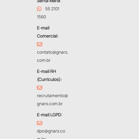
Santa Maria
55 2101
1560
E-mail
Comercial:
contato@gnars.
com.br
E-mail RH
(Currículos):
recrutamento@
gnars.com.br
E-mail LGPD:
dpo@gnars.co
m.br