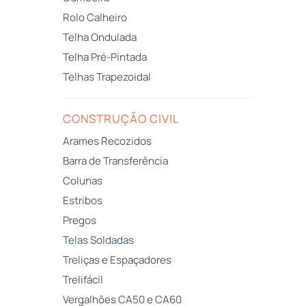
Rolo Calheiro
Telha Ondulada
Telha Pré-Pintada
Telhas Trapezoidal
CONSTRUÇÃO CIVIL
Arames Recozidos
Barra de Transferência
Colunas
Estribos
Pregos
Telas Soldadas
Treliças e Espaçadores
Trelifácil
Vergalhões CA50 e CA60