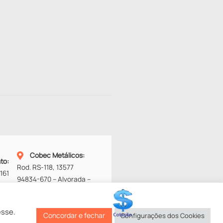
Cobec Metálicos
:
nto
:
Rod. RS-118, 13577
161
94834-670 – Alvorada –
RS
Fone:
(51) 3453-4272
esse.
Concordar e fechar
Configurações dos Cookies