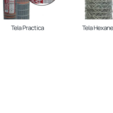
Tela Practica
Tela Hexane