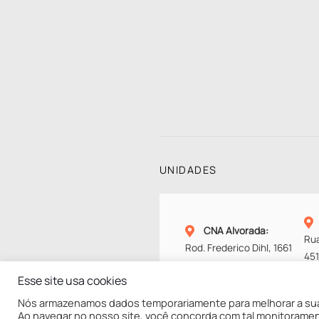
UNIDADES
CNA Alvorada
:
Rua
Rod. Frederico Dihl, 1661
45
Alvorada – RS
Cax
Esse site usa cookies
Fone:
(51) 2121-7777
Fo
Nós armazenamos dados temporariamente para melhorar a sua
Ao navegar no nosso site, você concorda com tal monitorame