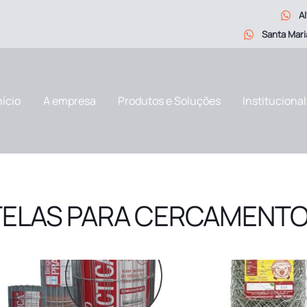
Al
Santa Mar
nício
A empresa
Produtos e Soluções
Institucional
TELAS PARA CERCAMENT