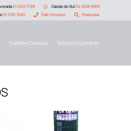
vorada
51 2121 7799
Caxias do Sul
54 3218 9960
ia
55 2101 1560
Fale Conosco
Pesquisar
Trabalhe Conosco
Solicite Orçamento
OS