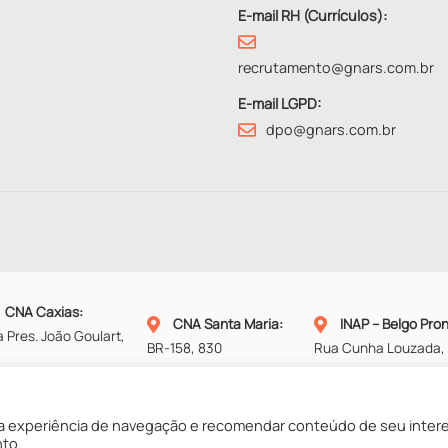
E-mail RH (Currículos):
recrutamento@gnars.com.br
E-mail LGPD:
dpo@gnars.com.br
CNA Caxias
:
CNA Santa Maria
:
INAP – Belgo Pro
 Pres. João Goulart,
BR-158, 830
Rua Cunha Louzada, 
1
Santa Maria – RS
Alvorada – RS
ias do Sul – RS
Fone:
(55) 3212-2288
Fone:
(51) 2121-7777
ne:
(54) 3218-9999
 experiência de navegação e recomendar conteúdo de seu inter
nto.