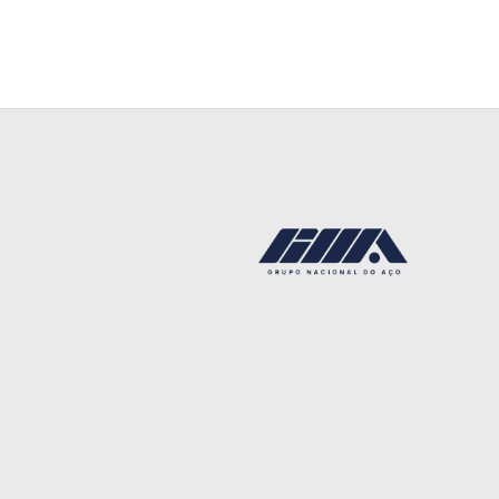
Back
To
Top