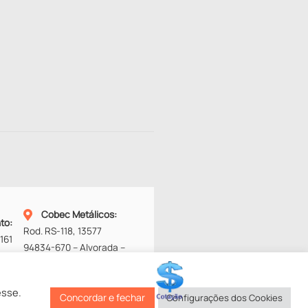
Cobec Metálicos
:
nto
:
Rod. RS-118, 13577
161
94834-670 – Alvorada –
RS
Fone:
(51) 3453-4272
esse.
Concordar e fechar
Configurações dos Cookies