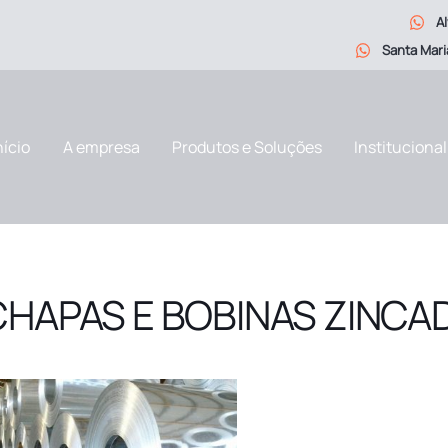
Al
Santa Mar
nício
A empresa
Produtos e Soluções
Institucional
CHAPAS E BOBINAS ZINCA