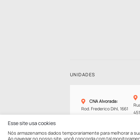
UNIDADES
CNA Alvorada
:
Rua
Rod. Frederico Dihl, 1661
45
Alvorada – RS
Cax
Esse site usa cookies
Fone:
(51) 2121-7777
Fo
Nós armazenamos dados temporariamente para melhorar a sua
Ao navegar no nosso site, você concorda com tal monitorame