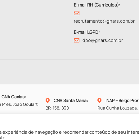
E-mail RH (Currículos):
recrutamento@gnars.com.br
E-mail LGPD:
dpo@gnars.com.br
CNA Caxias
:
CNA Santa Maria
:
INAP – Belgo Pro
 Pres. João Goulart,
BR-158, 830
Rua Cunha Louzada, 
1
Santa Maria – RS
Alvorada – RS
ias do Sul – RS
Fone:
(55) 3212-2288
Fone:
(51) 2121-7777
ne:
(54) 3218-9999
 experiência de navegação e recomendar conteúdo de seu inter
nto.