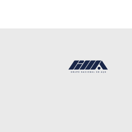
Back
To
Top