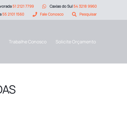
vorada
51 2121 7799
Caxias do Sul
54 3218 9960
ia
55 2101 1560
Fale Conosco
Pesquisar
Trabalhe Conosco
Solicite Orçamento
DAS