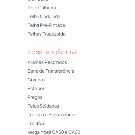
Rolo Calheiro
Telha Ondulada
Telha Pré-Pintada
Telhas Trapezoidal
CONSTRUÇÃO CIVIL
Arames Recozidos
Barra de Transferência
Colunas
Estribos
Pregos
Telas Soldadas
Treliças e Espaçadores
Trelifácil
Vergalhões CA50 e CA60