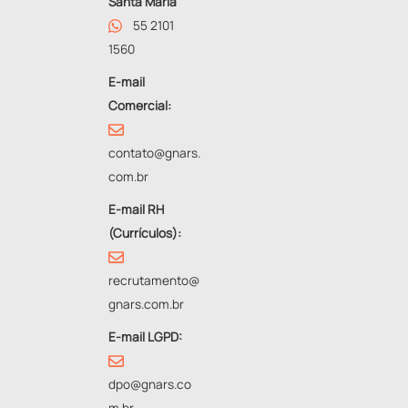
Santa Maria
55 2101
1560
E-mail
Comercial:
contato@gnars.
com.br
E-mail RH
(Currículos):
recrutamento@
gnars.com.br
E-mail LGPD:
dpo@gnars.co
m.br