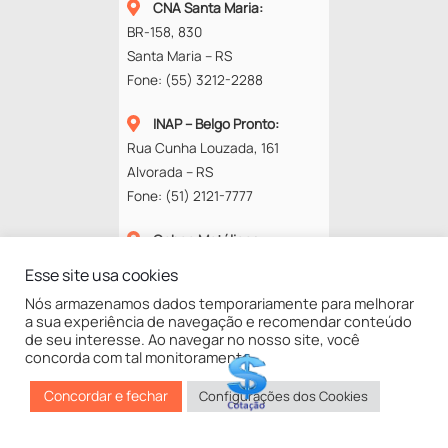
CNA Santa Maria
:
BR-158, 830
Santa Maria – RS
Fone:
(55) 3212-2288
INAP – Belgo Pronto
:
Rua Cunha Louzada, 161
Alvorada – RS
Fone:
(51) 2121-7777
Cobec Metálicos
:
Rod. RS-118, 13577
Esse site usa cookies
94834-670 – Alvorada – RS
Nós armazenamos dados temporariamente para melhorar
Fone:
(51) 3453-4272
a sua experiência de navegação e recomendar conteúdo
de seu interesse. Ao navegar no nosso site, você
concorda com tal monitoramento.
©
GNA
2025
Concordar e fechar
Configurações dos Cookies