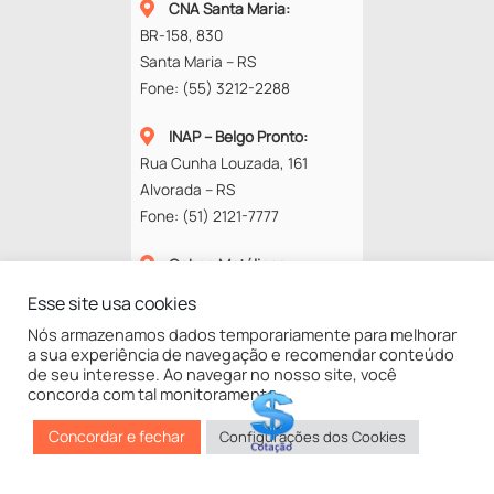
CNA Santa Maria
:
BR-158, 830
Santa Maria – RS
Fone:
(55) 3212-2288
INAP – Belgo Pronto
:
Rua Cunha Louzada, 161
Alvorada – RS
Fone:
(51) 2121-7777
Cobec Metálicos
:
Rod. RS-118, 13577
Esse site usa cookies
94834-670 – Alvorada – RS
Nós armazenamos dados temporariamente para melhorar
Fone:
(51) 3453-4272
a sua experiência de navegação e recomendar conteúdo
de seu interesse. Ao navegar no nosso site, você
concorda com tal monitoramento.
©
GNA
2025
Concordar e fechar
Configurações dos Cookies