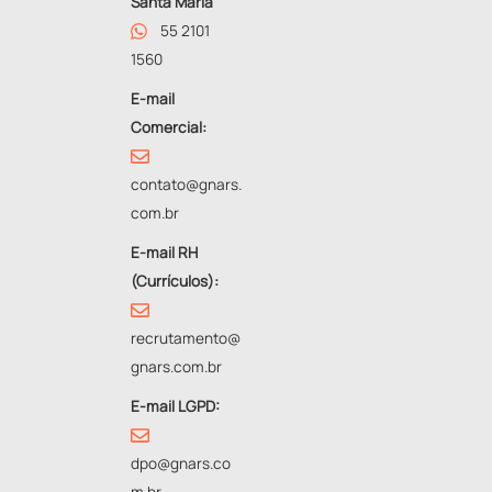
Santa Maria
55 2101
1560
E-mail
Comercial:
contato@gnars.
com.br
E-mail RH
(Currículos):
recrutamento@
gnars.com.br
E-mail LGPD:
dpo@gnars.co
m.br