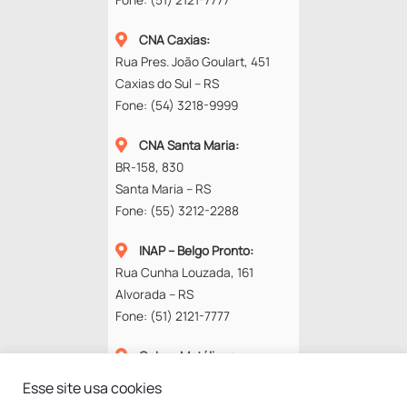
CNA Caxias
:
Rua Pres. João Goulart, 451
Caxias do Sul – RS
Fone:
(54) 3218-9999
CNA Santa Maria
:
BR-158, 830
Santa Maria – RS
Fone:
(55) 3212-2288
INAP – Belgo Pronto
:
Rua Cunha Louzada, 161
Alvorada – RS
Fone:
(51) 2121-7777
Cobec Metálicos
:
Rod. RS-118, 13577
Esse site usa cookies
94834-670 – Alvorada – RS