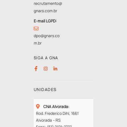
recrutamento@
gnars.com.br
E-mail LGPD:
dpo@gnars.co
m.br
SIGA A GNA
UNIDADES
CNA Alvorada
:
Rod. Frederico Dihl, 1661
Alvorada – RS
Fone:
(51) 2121-7777