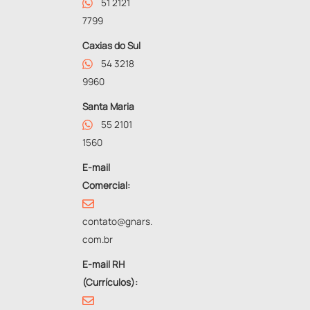
51 2121
7799
Caxias do Sul
54 3218
9960
Santa Maria
55 2101
1560
E-mail
Comercial:
contato@gnars.
com.br
E-mail RH
(Currículos):