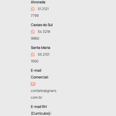
Alvorada
51 2121
7799
Caxias do Sul
54 3218
9960
Santa Maria
55 2101
1560
E-mail
Comercial:
contato@gnars.
com.br
E-mail RH
(Currículos):