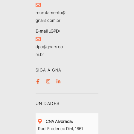
recrutamento@
gnars.com.br
E-mail LGPD:
dpo@gnars.co
m.br
SIGA A GNA
UNIDADES
CNA Alvorada
:
Rod. Frederico Dihl, 1661