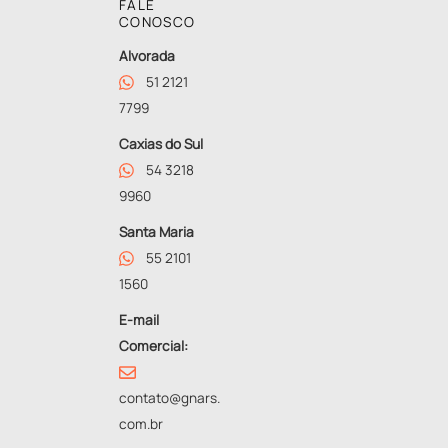
FALE
CONOSCO
Alvorada
51 2121
7799
Caxias do Sul
54 3218
9960
Santa Maria
55 2101
1560
E-mail
Comercial:
contato@gnars.
com.br