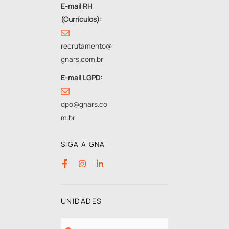
E-mail RH
(Currículos):
recrutamento@
gnars.com.br
E-mail LGPD:
dpo@gnars.co
m.br
SIGA A GNA
UNIDADES