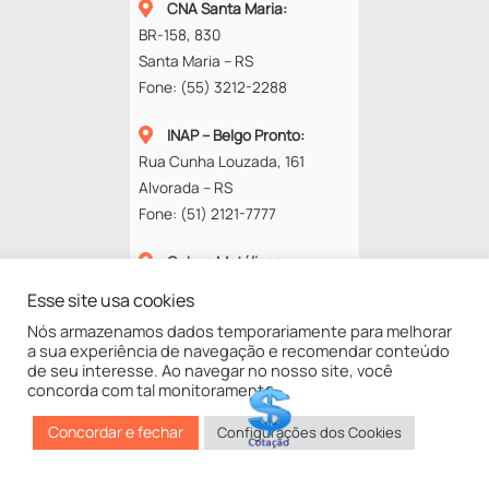
CNA Santa Maria
:
BR-158, 830
Santa Maria – RS
Fone:
(55) 3212-2288
INAP – Belgo Pronto
:
Rua Cunha Louzada, 161
Alvorada – RS
Fone:
(51) 2121-7777
Cobec Metálicos
:
Rod. RS-118, 13577
Esse site usa cookies
94834-670 – Alvorada – RS
Nós armazenamos dados temporariamente para melhorar
Fone:
(51) 3453-4272
a sua experiência de navegação e recomendar conteúdo
de seu interesse. Ao navegar no nosso site, você
concorda com tal monitoramento.
©
GNA
2025
Concordar e fechar
Configurações dos Cookies