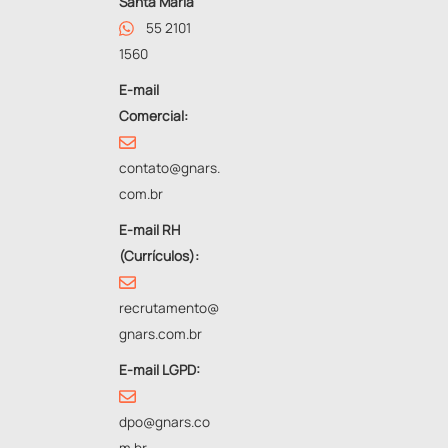
Santa Maria
55 2101
1560
E-mail
Comercial:
contato@gnars.
com.br
E-mail RH
(Currículos):
recrutamento@
gnars.com.br
E-mail LGPD:
dpo@gnars.co
m.br