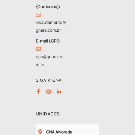
(Currículos):
recrutamento@
gnars.com.br
E-mail LGPD:
dpo@gnars.co
m.br
SIGA A GNA
UNIDADES
CNA Alvorada
: