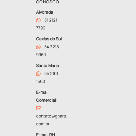
CONOSCO
Alvorada
51 2121
7799
Caxias do Sul
54 3218
9960
Santa Maria
55 2101
1560
E-mail
Comercial:
contato@gnars.
com.br
E-mail RH